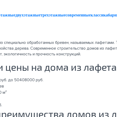
этажные
двухэтажные
трехэтажные
современные
классика
барн
из специально обработанных бревен, называемых лафетами. 
войства дерева. Современное строительство домов из лафет
, экологичность и прочность конструкций.
и цены на дома из лафета
руб. до 50408000 руб.
ев
0 м²
б.
преимущества домов из 