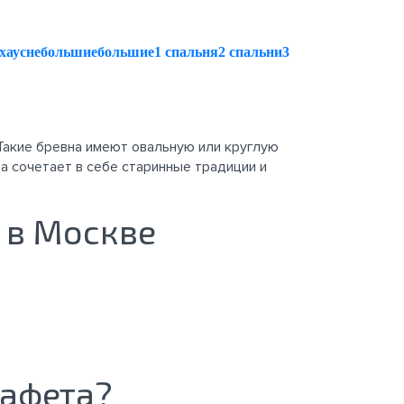
хаус
небольшие
большие
1 спальня
2 спальни
3
Такие бревна имеют овальную или круглую
а сочетает в себе старинные традиции и
 в Москве
лафета?