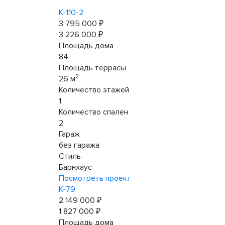
К-110-2
3 795 000 ₽
3 226 000 ₽
Площадь дома
84
Площадь террасы
2
26 м
Количество этажей
1
Количество спален
2
Гараж
без гаража
Стиль
Барнхаус
Посмотреть проект
К-79
2 149 000 ₽
1 827 000 ₽
Площадь дома