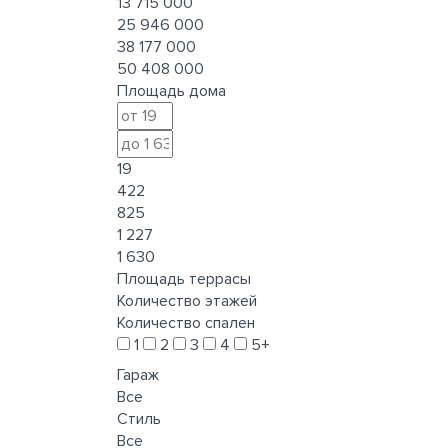
13 715 000
25 946 000
38 177 000
50 408 000
Площадь дома
19
422
825
1 227
1 630
Площадь террасы
Количество этажей
Количество спален
1
2
3
4
5+
Гараж
Все
Стиль
Все