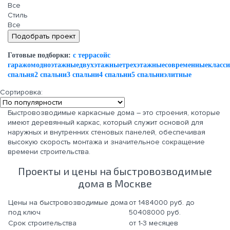
Все
Стиль
Все
Готовые подборки:
с террасой
с
гаражом
одноэтажные
двухэтажные
трехэтажные
современные
класс
спальня
2 спальни
3 спальни
4 спальни
5 спальни
элитные
Сортировка:
Быстровозводимые каркасные дома – это строения, которые
имеют деревянный каркас, который служит основой для
наружных и внутренних стеновых панелей, обеспечивая
высокую скорость монтажа и значительное сокращение
времени строительства.
Проекты и цены на быстровозводимые
дома в Москве
Цены на быстровозводимые дома
от 1484000 руб. до
под ключ
50408000 руб.
Срок строительства
от 1-3 месяцев